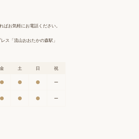
ければお気軽にお電話ください。
プレス「流山おおたかの森駅」
金
土
日
祝
ー
ー