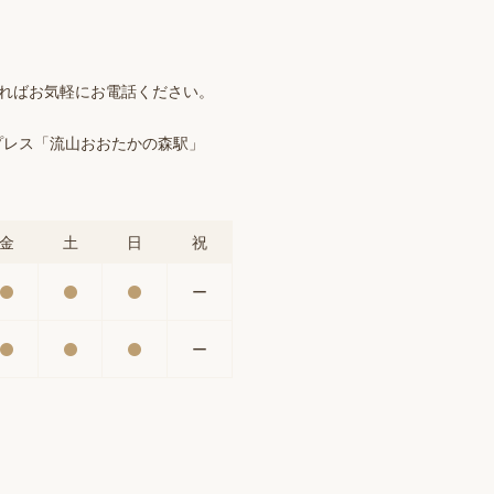
ければお気軽にお電話ください。
プレス「流山おおたかの森駅」
金
土
日
祝
ー
ー