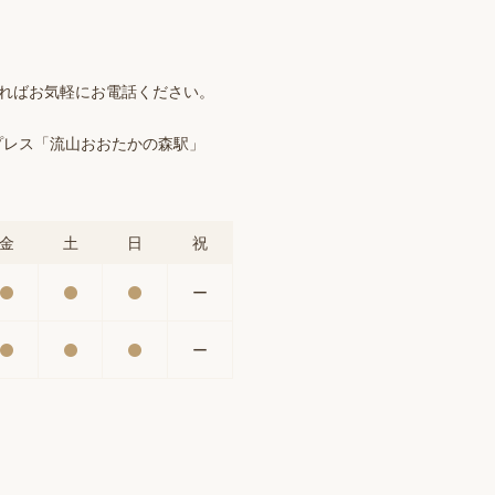
ければお気軽にお電話ください。
プレス「流山おおたかの森駅」
金
土
日
祝
ー
ー