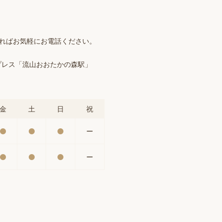
ければお気軽にお電話ください。
プレス「流山おおたかの森駅」
金
土
日
祝
ー
ー