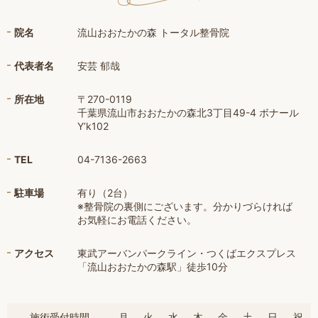
院名
流山おおたかの森 トータル整骨院
代表者名
安芸 郁哉
所在地
〒270-0119
千葉県流山市おおたかの森北3丁目49-4 ボナール
Y’k102
TEL
04-7136-2663
駐車場
有り（2台）
※整骨院の裏側にございます。分かりづらければ
お気軽にお電話ください。
アクセス
東武アーバンパークライン・つくばエクスプレス
「流山おおたかの森駅」徒歩10分
施術受付時間
月
火
水
木
金
土
日
祝