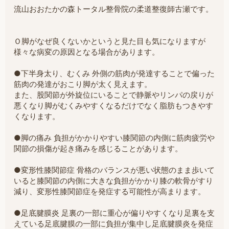
流山おおたかの森トータル整骨院の柔道整復師古瀬です。
Ｏ脚がなぜ良くないかというと見た目も気になりますが
様々な病変の原因となる場合があります。
●下半身太り、むくみ 外側の筋肉が発達することで偏った
筋肉の発達がおこり脚が太く見えます。
また、股関節が外旋位にいることで静脈やリンパの戻りが
悪くなり脚がむくみやすくなるだけでなく脂肪もつきやす
くなります。
●脚の痛み 負担がかかりやすい膝関節の内側に筋肉疲労や
関節の損傷が起き痛みを感じることがあります。
●変形性膝関節症 骨格のバランスが悪い状態のまま歩いて
いると膝関節の内側に大きな負担がかかり膝の軟骨がすり
減り、変形性膝関節症を発症する可能性が高まります。
●足底腱膜炎 足裏の一部に重心が偏りやすくなり足裏を支
えている足底腱膜の一部に負担が集中し足底腱膜炎を発症