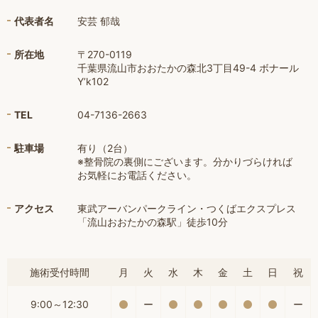
代表者名
安芸 郁哉
所在地
〒270-0119
千葉県流山市おおたかの森北3丁目49-4 ボナール
Y’k102
TEL
04-7136-2663
駐車場
有り（2台）
※整骨院の裏側にございます。分かりづらければ
お気軽にお電話ください。
アクセス
東武アーバンパークライン・つくばエクスプレス
「流山おおたかの森駅」徒歩10分
施術受付時間
月
火
水
木
金
土
日
祝
9:00～12:30
ー
ー