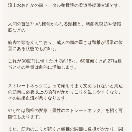
流山おおたかの森トータル整骨院の柔道整復師古瀬です。
人間の首は7つの椎骨からなる頸椎と、胸鎖乳突筋や僧帽
筋などの
筋肉で頭を支えており、成人の頭の重さは頸椎が通常の位
置にある状態でも約5㎏。
これが30度前に傾くだけで約18㎏、60度傾くと約27㎏相
当とその重量は劇的に増加します。
ストレートネックによって頭をうまく支えられないと周辺
の筋肉に必要以上の負荷がかかりこりを生じやすくなり、
その結果血流が悪くなります。
やがては頸椎の変形（骨性のストレートネック）を招く可
能性もあります。
また、筋肉のこりが続くと頸椎の関節に負担がかかり、関