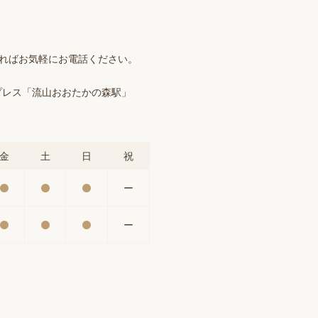
ければお気軽にお電話ください。
プレス「流山おおたかの森駅」
金
土
日
祝
ー
ー