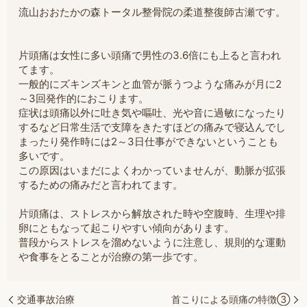
流山おおたかの森トータル整骨院の柔道整復師古瀬です。
片頭痛は女性に多い頭痛で男性の3.6倍にも上ると言われ
てます。
一般的にズキンズキンと血管が脈うつような痛みが月に2
～3回発作的におこります。
症状は頭痛以外に吐き気や嘔吐、光や音に過敏になったり
するなど日常生活で支障をきたすほどの痛みで寝込んでし
まったり発作時には2～3日仕事ができないということも
多いです。
この原因はいまだによくわかっていませんが、動脈が拡張
するための痛みだと言われてます。
片頭痛は、ストレスから解放された時や空腹時、生理や排
卵にともなって起こりやすい傾向があります。
普段からストレスを溜めないように注意し、規則的な運動
や食事をとることが治療の第一歩です。
交通事故治療
首こりによる頭痛の特徴③