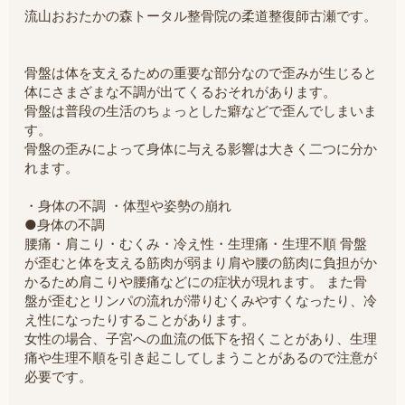
流山おおたかの森トータル整骨院の柔道整復師古瀬です。
骨盤は体を支えるための重要な部分なので歪みが生じると
体にさまざまな不調が出てくるおそれがあります。
骨盤は普段の生活のちょっとした癖などで歪んでしまいま
す。
骨盤の歪みによって身体に与える影響は大きく二つに分か
れます。
・身体の不調 ・体型や姿勢の崩れ
●身体の不調
腰痛・肩こり・むくみ・冷え性・生理痛・生理不順 骨盤
が歪むと体を支える筋肉が弱まり肩や腰の筋肉に負担がか
かるため肩こりや腰痛などにの症状が現れます。 また骨
盤が歪むとリンパの流れが滞りむくみやすくなったり、冷
え性になったりすることがあります。
女性の場合、子宮への血流の低下を招くことがあり、生理
痛や生理不順を引き起こしてしまうことがあるので注意が
必要です。