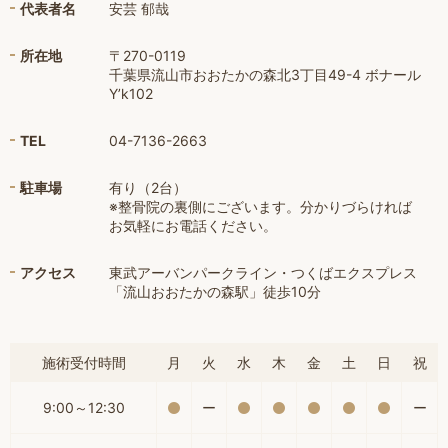
代表者名
安芸 郁哉
所在地
〒270-0119
千葉県流山市おおたかの森北3丁目49-4 ボナール
Y’k102
TEL
04-7136-2663
駐車場
有り（2台）
※整骨院の裏側にございます。分かりづらければ
お気軽にお電話ください。
アクセス
東武アーバンパークライン・つくばエクスプレス
「流山おおたかの森駅」徒歩10分
施術受付時間
月
火
水
木
金
土
日
祝
9:00～12:30
ー
ー