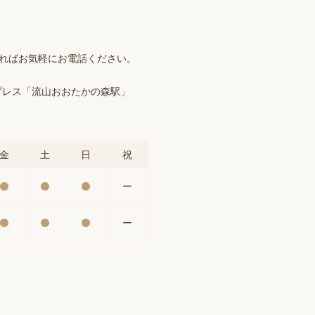
ければお気軽にお電話ください。
プレス「流山おおたかの森駅」
金
土
日
祝
ー
ー