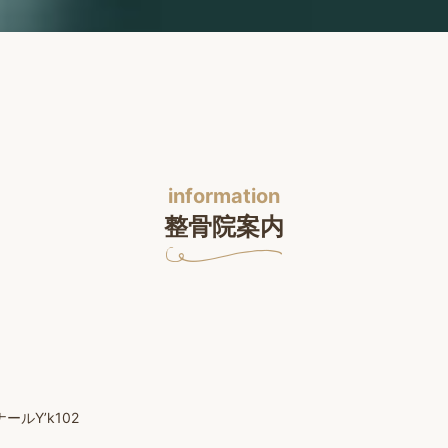
information
整骨院案内
ルY’k102