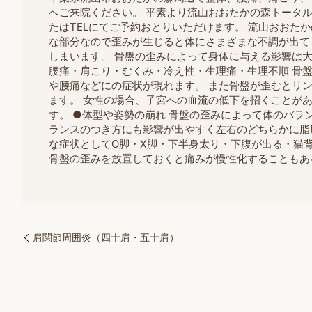
へご来院ください。 平素より流山おおたかの森トータル
たはTELにてご予約おとりいただけます。 流山おおた
な部分なので歪みが生じると体にさまざまな不調が出て
しまいます。 骨盤の歪みによって身体に与える影響は大
腰痛・肩こり・むくみ・冷え性・生理痛・生理不順 骨
や腰痛などにの症状が現れます。 また骨盤が歪むとリ
ます。 女性の場合、子宮への血流の低下を招くことが
す。 ●体型や姿勢の崩れ 骨盤の歪みによって体のバラ
ランスのつき方にも影響が出やすく左右のどちらかに脂
な症状としてO脚・X脚・下半身太り・下腹が出る・猫
骨盤の歪みを放置しておくと痛みが慢性化することもあ
肩関節周囲炎（四十肩・五十肩）