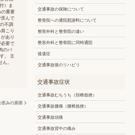
受付）ま
交通事故の保険について
めの重要
で歪んで
整骨院への通院慰謝料について
体の不調
め肩こり
整形外科と整骨院の違い
とがあり
整形外科と整骨院に同時通院
が必要で
肉のバ
後遺症
す。 主
せん。
交通事故後のリハビリ
交通事故むちうち（頚椎捻挫）
の歪みの原因
交通事故腰痛（腰椎捻挫）
交通事故頭痛
交通事故背中の痛み