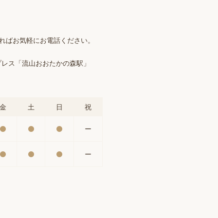
ければお気軽にお電話ください。
プレス「流山おおたかの森駅」
金
土
日
祝
ー
ー