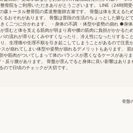
整骨院をご利用いただきありがとうございます。 LINE（24時間
かの森トータル整骨院の柔道整復師古瀬です。 骨盤は体を支えるた
くるおそれがあります。 骨盤は普段の生活のちょっとした癖など
きく二つに分かれます。 ・身体の不調 ・体型や姿勢の崩れ ●身
盤が歪むと体を支える筋肉が弱まり肩や腰の筋肉に負担がかかるた
ンパの流れが滞りむくみやすくなったり、冷え性になったりするこ
あり、生理痛や生理不順を引き起こしてしまうことがあるので注意
ンスが崩れてしまい体型や姿勢が崩れるデメリットもあります。 筋
肪や筋肉がついてしまって体のバランスが悪くなるケースがありま
背・反り腰があります。 骨盤が歪んでると身体に良い影響はありま
るので日頃のチェックが大切です。
骨盤