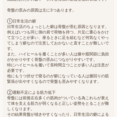
骨盤の歪みの原因は主に3つあります。
①日常生活の癖
日常生活のちょっとした癖は骨盤が歪む原因となります。
例えばいつも同じ側の肩で荷物を持つ、片足に重心をかけ
て立つことが多い、座るときに足を組むなど何気なくやっ
てしまう癖なので注意しておかないと直すことが難しいで
す。
また、ハイヒールを履くことが多い人は膝や股関節に負担
がかかりやすく骨盤の歪みにつながりやすいです。
特にハイヒールを履いて長時間立つことが多い人は注意が
必要です。
他にもうつ伏せで寝るのが癖になっている人は腰回りの筋
緊張が出やすくなるので骨盤も歪みやすくなります。
②運動不足による筋力低下
骨盤には前後左右多くの筋肉がついている為これらが衰え
て体を支える筋力が弱くなると正しい姿勢をとることが難
しくなります。
その結果骨盤が傾きやすくなったり、日常生活の癖による